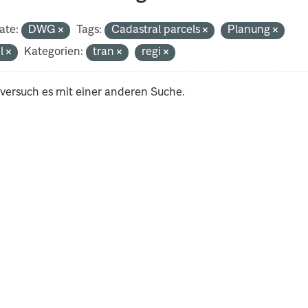
ate:
DWG
Tags:
Cadastral parcels
Planung
al
Kategorien:
tran
regi
 versuch es mit einer anderen Suche.