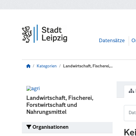
Zum Hauptinhalt wechseln
Datensätze
O
Kategorien
Landwirtschaft, Fischerei,...
Landwirtschaft, Fischerei,
Forstwirtschaft und
Nahrungsmittel
Organisationen
Ke