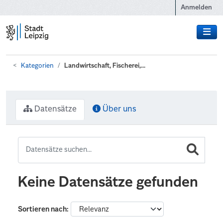
Zum Hauptinhalt wechseln
Anmelden
Kategorien
Landwirtschaft, Fischerei,...
Datensätze
Über uns
Keine Datensätze gefunden
Sortieren nach