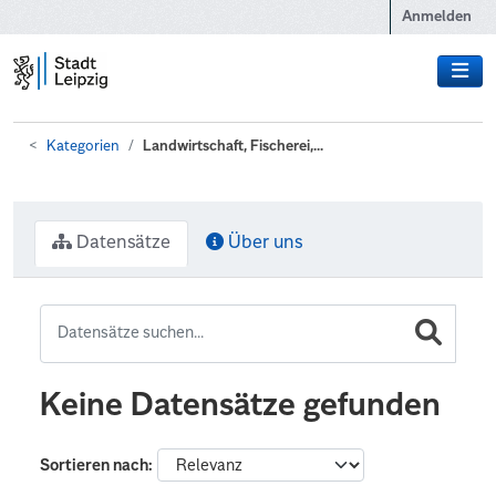
Zum Hauptinhalt wechseln
Anmelden
Kategorien
Landwirtschaft, Fischerei,...
Datensätze
Über uns
Keine Datensätze gefunden
Sortieren nach