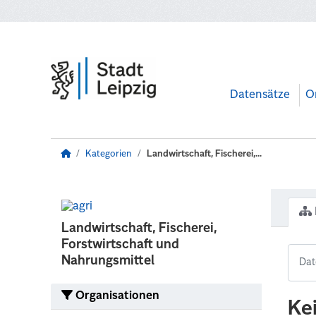
Zum Hauptinhalt wechseln
Datensätze
O
Kategorien
Landwirtschaft, Fischerei,...
Landwirtschaft, Fischerei,
Forstwirtschaft und
Nahrungsmittel
Organisationen
Ke