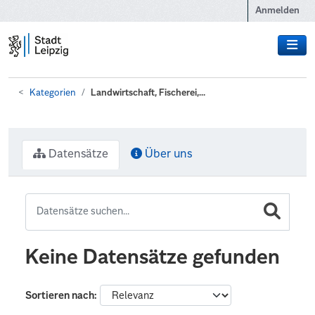
Zum Hauptinhalt wechseln
Anmelden
Kategorien
Landwirtschaft, Fischerei,...
Datensätze
Über uns
Keine Datensätze gefunden
Sortieren nach