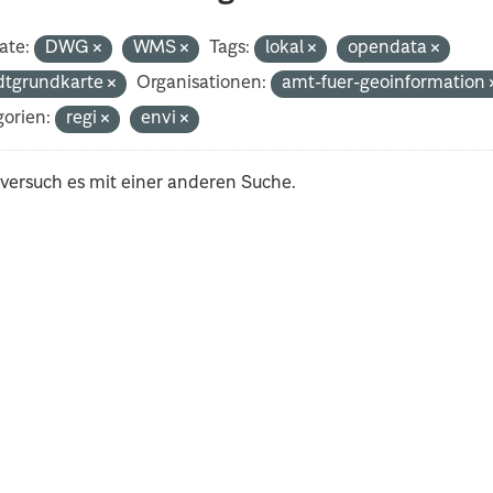
ate:
DWG
WMS
Tags:
lokal
opendata
dtgrundkarte
Organisationen:
amt-fuer-geoinformation
orien:
regi
envi
 versuch es mit einer anderen Suche.