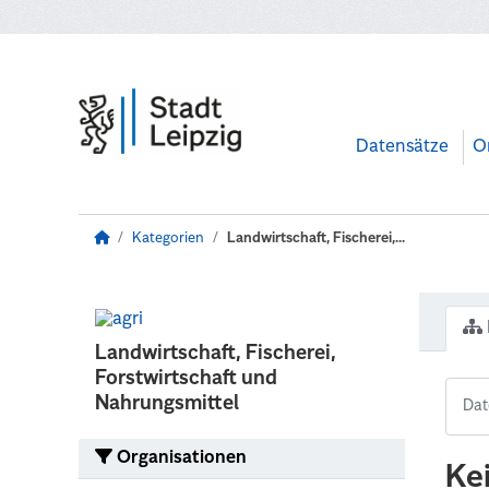
Zum Hauptinhalt wechseln
Datensätze
O
Kategorien
Landwirtschaft, Fischerei,...
Landwirtschaft, Fischerei,
Forstwirtschaft und
Nahrungsmittel
Organisationen
Ke