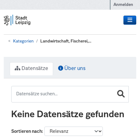
Zum Hauptinhalt wechseln
Anmelden
Kategorien
Landwirtschaft, Fischerei,...
Datensätze
Über uns
Keine Datensätze gefunden
Sortieren nach