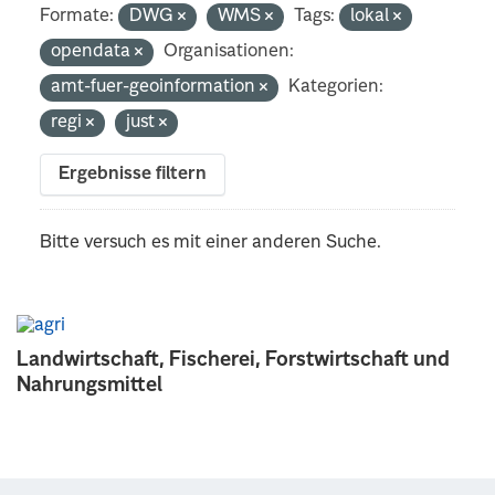
Formate:
DWG
WMS
Tags:
lokal
opendata
Organisationen:
amt-fuer-geoinformation
Kategorien:
regi
just
Ergebnisse filtern
Bitte versuch es mit einer anderen Suche.
Landwirtschaft, Fischerei, Forstwirtschaft und
Nahrungsmittel