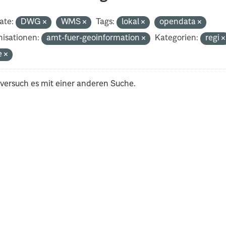
ate:
DWG
WMS
Tags:
lokal
opendata
isationen:
amt-fuer-geoinformation
Kategorien:
regi
e
 versuch es mit einer anderen Suche.