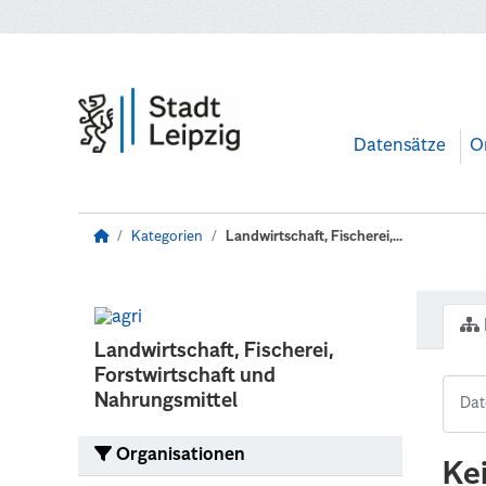
Zum Hauptinhalt wechseln
Datensätze
O
Kategorien
Landwirtschaft, Fischerei,...
Landwirtschaft, Fischerei,
Forstwirtschaft und
Nahrungsmittel
Organisationen
Ke