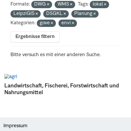
Formate:
DWG
WMS
Tags:
lokal
LeipziGIS
DSGKL
Planung
Kategorien:
gove
envi
Ergebnisse filtern
Bitte versuch es mit einer anderen Suche.
Landwirtschaft, Fischerei, Forstwirtschaft und
Nahrungsmittel
Impressum