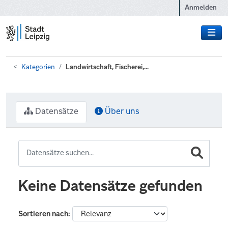
Zum Hauptinhalt wechseln
Anmelden
Kategorien
Landwirtschaft, Fischerei,...
Datensätze
Über uns
Keine Datensätze gefunden
Sortieren nach