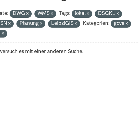
ate:
DWG
WMS
Tags:
lokal
DSGKL
oSN
Planung
LeipziGIS
Kategorien:
gove
i
 versuch es mit einer anderen Suche.