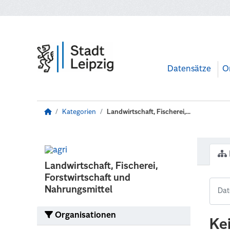
Zum Hauptinhalt wechseln
Datensätze
O
Kategorien
Landwirtschaft, Fischerei,...
Landwirtschaft, Fischerei,
Forstwirtschaft und
Nahrungsmittel
Organisationen
Ke