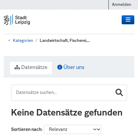
Zum Hauptinhalt wechseln
Anmelden
Kategorien
Landwirtschaft, Fischerei,...
Datensätze
Über uns
Keine Datensätze gefunden
Sortieren nach