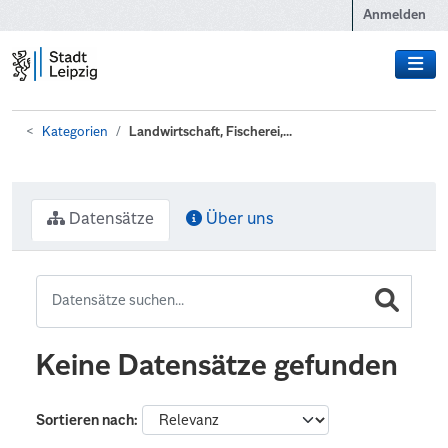
Zum Hauptinhalt wechseln
Anmelden
Kategorien
Landwirtschaft, Fischerei,...
Datensätze
Über uns
Keine Datensätze gefunden
Sortieren nach