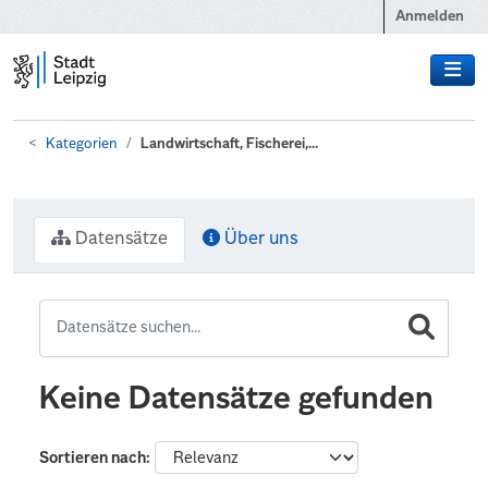
Zum Hauptinhalt wechseln
Anmelden
Kategorien
Landwirtschaft, Fischerei,...
Datensätze
Über uns
Keine Datensätze gefunden
Sortieren nach