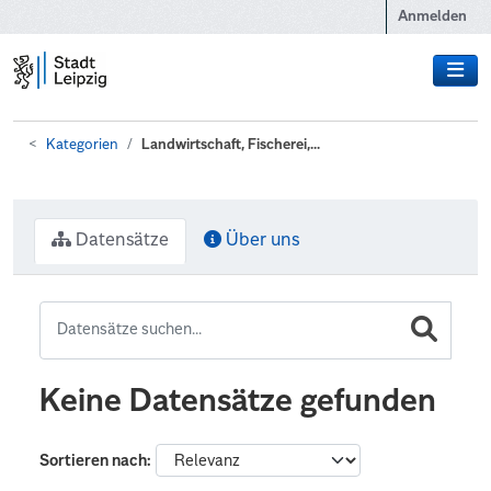
Zum Hauptinhalt wechseln
Anmelden
Kategorien
Landwirtschaft, Fischerei,...
Datensätze
Über uns
Keine Datensätze gefunden
Sortieren nach