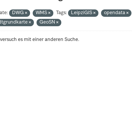
ate:
DWG
WMS
Tags:
LeipziGIS
opendata
dtgrundkarte
GeoSN
 versuch es mit einer anderen Suche.