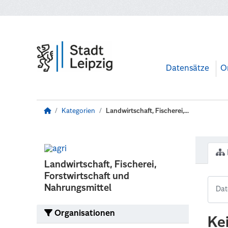
Zum Hauptinhalt wechseln
Datensätze
O
Kategorien
Landwirtschaft, Fischerei,...
Landwirtschaft, Fischerei,
Forstwirtschaft und
Nahrungsmittel
Organisationen
Ke