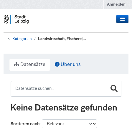
Zum Hauptinhalt wechseln
Anmelden
Kategorien
Landwirtschaft, Fischerei,...
Datensätze
Über uns
Keine Datensätze gefunden
Sortieren nach