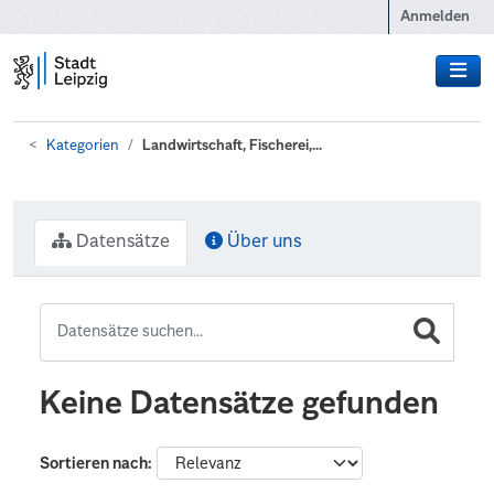
Zum Hauptinhalt wechseln
Anmelden
Kategorien
Landwirtschaft, Fischerei,...
Datensätze
Über uns
Keine Datensätze gefunden
Sortieren nach