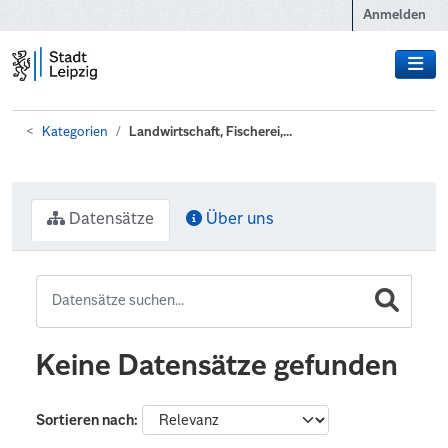
Zum Hauptinhalt wechseln
Anmelden
Kategorien
Landwirtschaft, Fischerei,...
Datensätze
Über uns
Keine Datensätze gefunden
Sortieren nach