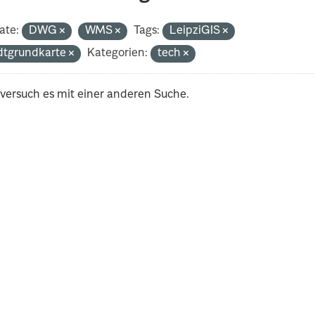
ate:
DWG
WMS
Tags:
LeipziGIS
dtgrundkarte
Kategorien:
tech
 versuch es mit einer anderen Suche.