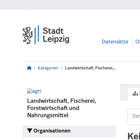
Zum Hauptinhalt wechseln
Datensätze
O
Kategorien
Landwirtschaft, Fischerei,...
Landwirtschaft, Fischerei,
Forstwirtschaft und
Nahrungsmittel
Organisationen
Ke