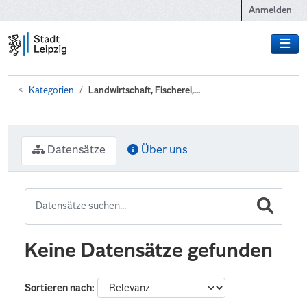
Zum Hauptinhalt wechseln
Anmelden
Kategorien
Landwirtschaft, Fischerei,...
Datensätze
Über uns
Keine Datensätze gefunden
Sortieren nach