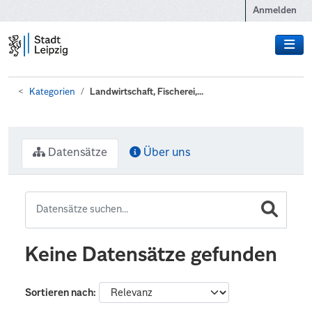
Zum Hauptinhalt wechseln
Anmelden
Kategorien
Landwirtschaft, Fischerei,...
Datensätze
Über uns
Keine Datensätze gefunden
Sortieren nach