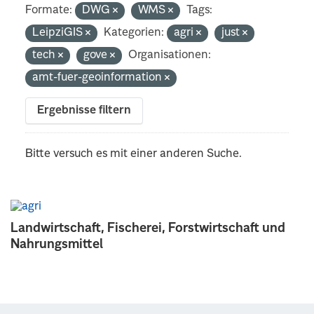
Formate:
DWG
WMS
Tags:
LeipziGIS
Kategorien:
agri
just
tech
gove
Organisationen:
amt-fuer-geoinformation
Ergebnisse filtern
Bitte versuch es mit einer anderen Suche.
Landwirtschaft, Fischerei, Forstwirtschaft und
Nahrungsmittel