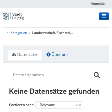
Zum Hauptinhalt wechseln
Anmelden
Kategorien
Landwirtschaft, Fischerei,...
Datensätze
Über uns
Keine Datensätze gefunden
Sortieren nach