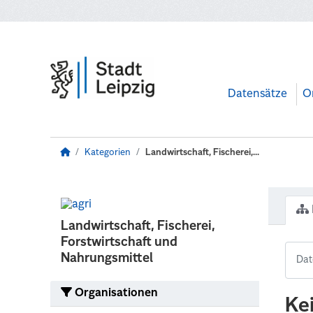
Zum Hauptinhalt wechseln
Datensätze
O
Kategorien
Landwirtschaft, Fischerei,...
Landwirtschaft, Fischerei,
Forstwirtschaft und
Nahrungsmittel
Organisationen
Ke