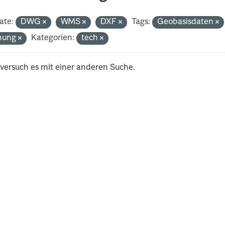
ate:
DWG
WMS
DXF
Tags:
Geobasisdaten
nung
Kategorien:
tech
 versuch es mit einer anderen Suche.