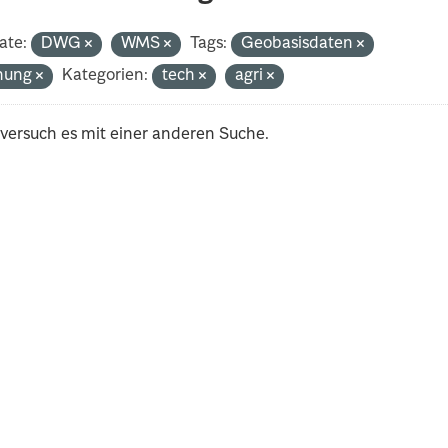
ate:
DWG
WMS
Tags:
Geobasisdaten
nung
Kategorien:
tech
agri
 versuch es mit einer anderen Suche.