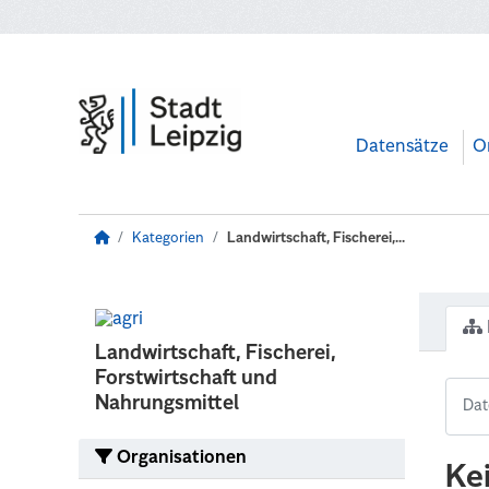
Zum Hauptinhalt wechseln
Datensätze
O
Kategorien
Landwirtschaft, Fischerei,...
Landwirtschaft, Fischerei,
Forstwirtschaft und
Nahrungsmittel
Organisationen
Ke