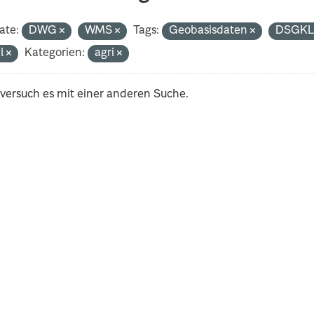
ate:
DWG
WMS
Tags:
Geobasisdaten
DSGK
al
Kategorien:
agri
 versuch es mit einer anderen Suche.