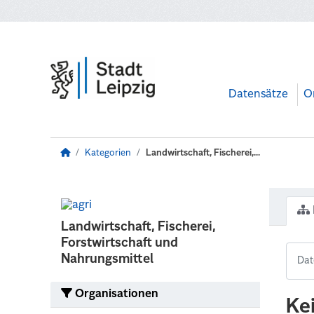
Zum Hauptinhalt wechseln
Datensätze
O
Kategorien
Landwirtschaft, Fischerei,...
Landwirtschaft, Fischerei,
Forstwirtschaft und
Nahrungsmittel
Organisationen
Ke