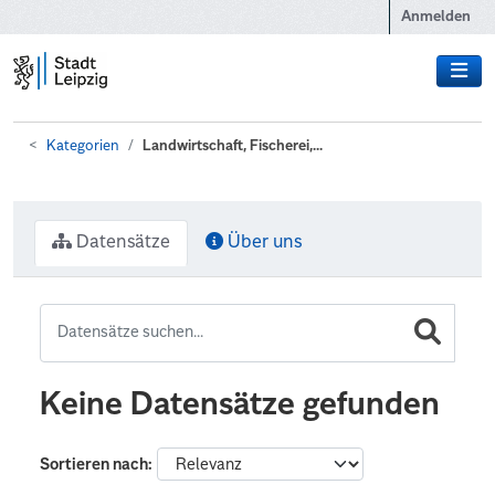
Zum Hauptinhalt wechseln
Anmelden
Kategorien
Landwirtschaft, Fischerei,...
Datensätze
Über uns
Keine Datensätze gefunden
Sortieren nach