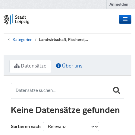
Zum Hauptinhalt wechseln
Anmelden
Kategorien
Landwirtschaft, Fischerei,...
Datensätze
Über uns
Keine Datensätze gefunden
Sortieren nach