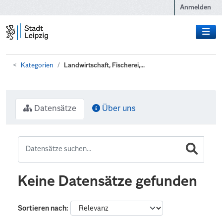
Zum Hauptinhalt wechseln
Anmelden
Kategorien
Landwirtschaft, Fischerei,...
Datensätze
Über uns
Keine Datensätze gefunden
Sortieren nach