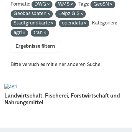
Formate:
DWG
WMS
Tags:
GeoSN
Geobasisdaten
LeipziGIS
Stadtgrundkarte
opendata
Kategorien:
agri
tran
Ergebnisse filtern
Bitte versuch es mit einer anderen Suche.
Landwirtschaft, Fischerei, Forstwirtschaft und
Nahrungsmittel