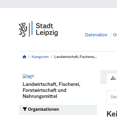
Zum Hauptinhalt wechseln
Datensätze
O
Kategorien
Landwirtschaft, Fischerei,...
Landwirtschaft, Fischerei,
Forstwirtschaft und
Nahrungsmittel
Organisationen
Ke