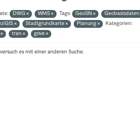
ate:
DWG
WMS
Tags:
GeoSN
Geobasisdate
pziGIS
Stadtgrundkarte
Planung
Kategorien:
i
tran
gove
 versuch es mit einer anderen Suche.