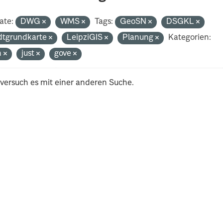
ate:
DWG
WMS
Tags:
GeoSN
DSGKL
dtgrundkarte
LeipziGIS
Planung
Kategorien:
h
just
gove
 versuch es mit einer anderen Suche.