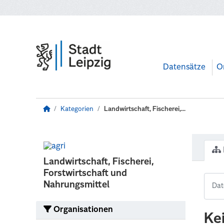
Zum Hauptinhalt wechseln
Datensätze
O
Kategorien
Landwirtschaft, Fischerei,...
Landwirtschaft, Fischerei,
Forstwirtschaft und
Nahrungsmittel
Organisationen
Ke