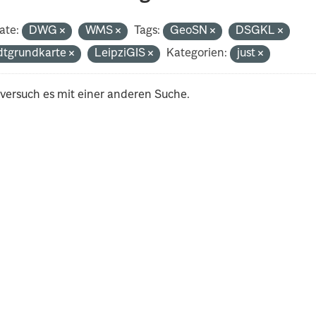
ate:
DWG
WMS
Tags:
GeoSN
DSGKL
dtgrundkarte
LeipziGIS
Kategorien:
just
 versuch es mit einer anderen Suche.