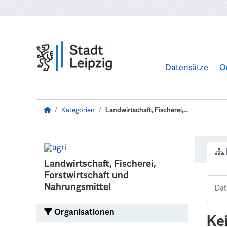
Zum Hauptinhalt wechseln
Datensätze
O
Kategorien
Landwirtschaft, Fischerei,...
Landwirtschaft, Fischerei,
Forstwirtschaft und
Nahrungsmittel
Organisationen
Ke