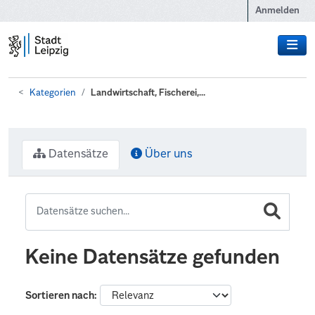
Zum Hauptinhalt wechseln
Anmelden
Kategorien
Landwirtschaft, Fischerei,...
Datensätze
Über uns
Keine Datensätze gefunden
Sortieren nach