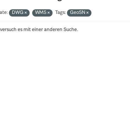
ate:
DWG
WMS
Tags:
GeoSN
 versuch es mit einer anderen Suche.