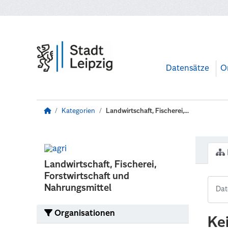
Zum Hauptinhalt wechseln
Datensätze
O
Kategorien
Landwirtschaft, Fischerei,...
Landwirtschaft, Fischerei,
Forstwirtschaft und
Nahrungsmittel
Organisationen
Ke