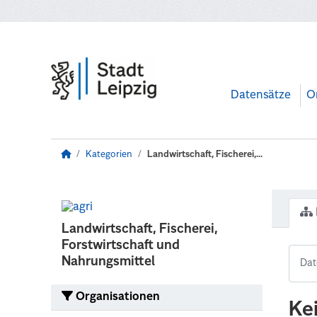
Zum Hauptinhalt wechseln
Datensätze
O
Kategorien
Landwirtschaft, Fischerei,...
Landwirtschaft, Fischerei,
Forstwirtschaft und
Nahrungsmittel
Organisationen
Ke