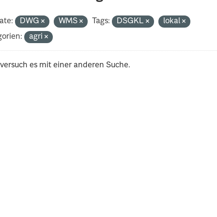
ate:
DWG
WMS
Tags:
DSGKL
lokal
orien:
agri
 versuch es mit einer anderen Suche.