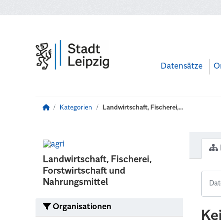
Zum Hauptinhalt wechseln
Datensätze
O
Kategorien
Landwirtschaft, Fischerei,...
Landwirtschaft, Fischerei,
Forstwirtschaft und
Nahrungsmittel
Organisationen
Ke