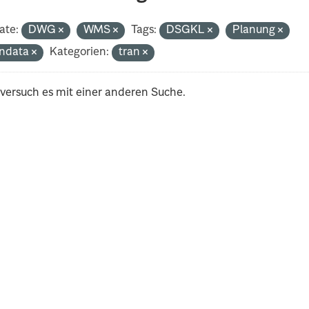
ate:
DWG
WMS
Tags:
DSGKL
Planung
ndata
Kategorien:
tran
 versuch es mit einer anderen Suche.