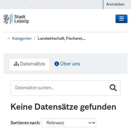
Zum Hauptinhalt wechseln
Anmelden
Kategorien
Landwirtschaft, Fischerei,...
Datensätze
Über uns
Keine Datensätze gefunden
Sortieren nach