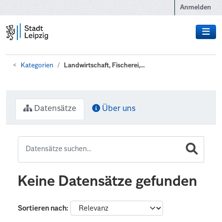
Zum Hauptinhalt wechseln
Anmelden
Kategorien
Landwirtschaft, Fischerei,...
Datensätze
Über uns
Keine Datensätze gefunden
Sortieren nach