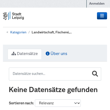
Zum Hauptinhalt wechseln
Anmelden
Kategorien
Landwirtschaft, Fischerei,...
Datensätze
Über uns
Keine Datensätze gefunden
Sortieren nach