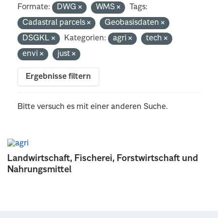
Formate:
DWG
WMS
Tags:
Cadastral parcels
Geobasisdaten
DSGKL
Kategorien:
agri
tech
envi
just
Ergebnisse filtern
Bitte versuch es mit einer anderen Suche.
Landwirtschaft, Fischerei, Forstwirtschaft und
Nahrungsmittel