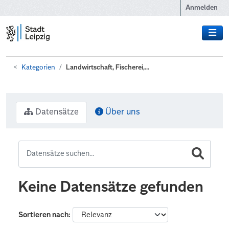
Zum Hauptinhalt wechseln
Anmelden
Kategorien
Landwirtschaft, Fischerei,...
Datensätze
Über uns
Keine Datensätze gefunden
Sortieren nach