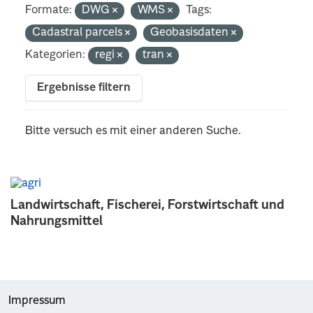
Formate:
DWG
WMS
Tags:
Cadastral parcels
Geobasisdaten
Kategorien:
regi
tran
Ergebnisse filtern
Bitte versuch es mit einer anderen Suche.
Landwirtschaft, Fischerei, Forstwirtschaft und
Nahrungsmittel
Impressum