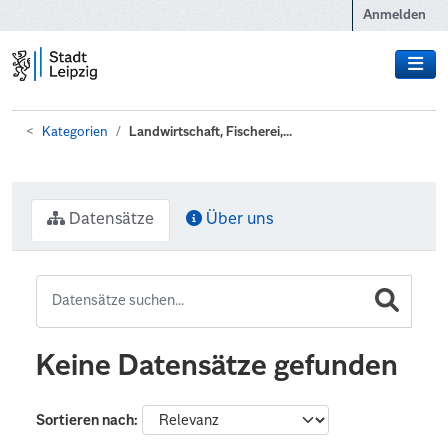
Zum Hauptinhalt wechseln
Anmelden
Kategorien
Landwirtschaft, Fischerei,...
Datensätze
Über uns
Keine Datensätze gefunden
Sortieren nach