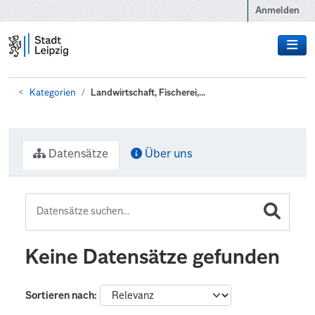
Zum Hauptinhalt wechseln
Anmelden
Kategorien
Landwirtschaft, Fischerei,...
Datensätze
Über uns
Keine Datensätze gefunden
Sortieren nach