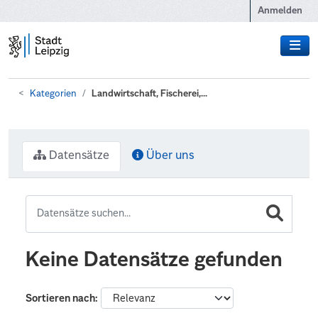
Zum Hauptinhalt wechseln
Anmelden
Kategorien
Landwirtschaft, Fischerei,...
Datensätze
Über uns
Keine Datensätze gefunden
Sortieren nach