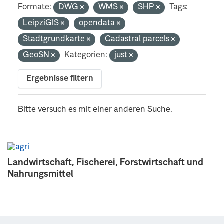
Formate:
DWG
WMS
SHP
Tags:
LeipziGIS
opendata
Stadtgrundkarte
Cadastral parcels
GeoSN
Kategorien:
just
Ergebnisse filtern
Bitte versuch es mit einer anderen Suche.
Landwirtschaft, Fischerei, Forstwirtschaft und
Nahrungsmittel