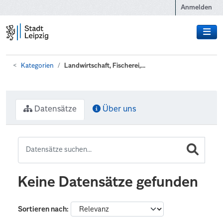
Zum Hauptinhalt wechseln
Anmelden
Kategorien
Landwirtschaft, Fischerei,...
Datensätze
Über uns
Keine Datensätze gefunden
Sortieren nach