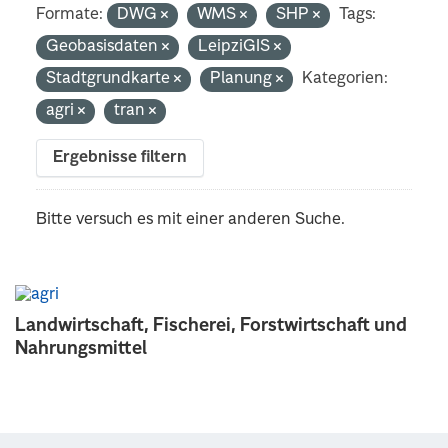
Formate:
DWG
WMS
SHP
Tags:
Geobasisdaten
LeipziGIS
Stadtgrundkarte
Planung
Kategorien:
agri
tran
Ergebnisse filtern
Bitte versuch es mit einer anderen Suche.
Landwirtschaft, Fischerei, Forstwirtschaft und
Nahrungsmittel