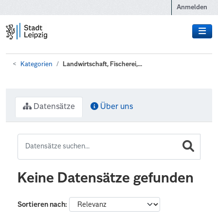
Zum Hauptinhalt wechseln
Anmelden
Kategorien
Landwirtschaft, Fischerei,...
Datensätze
Über uns
Keine Datensätze gefunden
Sortieren nach