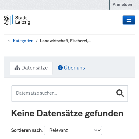
Zum Hauptinhalt wechseln
Anmelden
Kategorien
Landwirtschaft, Fischerei,...
Datensätze
Über uns
Keine Datensätze gefunden
Sortieren nach