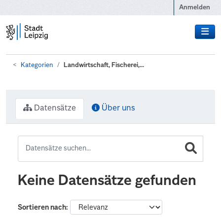
Zum Hauptinhalt wechseln
Anmelden
Kategorien
Landwirtschaft, Fischerei,...
Datensätze
Über uns
Keine Datensätze gefunden
Sortieren nach