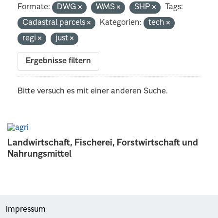
Formate:
DWG
WMS
SHP
Tags:
Cadastral parcels
Kategorien:
tech
regi
just
Ergebnisse filtern
Bitte versuch es mit einer anderen Suche.
Landwirtschaft, Fischerei, Forstwirtschaft und
Nahrungsmittel
Impressum