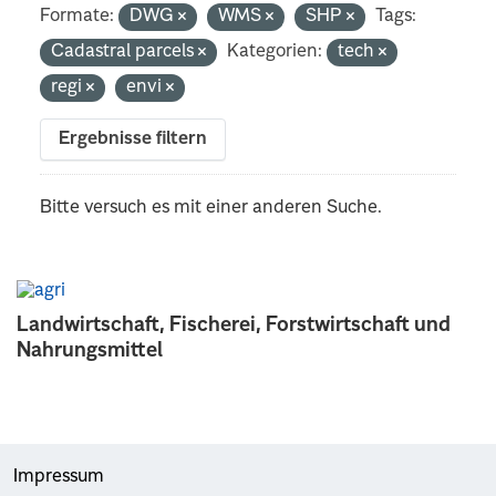
Formate:
DWG
WMS
SHP
Tags:
Cadastral parcels
Kategorien:
tech
regi
envi
Ergebnisse filtern
Bitte versuch es mit einer anderen Suche.
Landwirtschaft, Fischerei, Forstwirtschaft und
Nahrungsmittel
Impressum