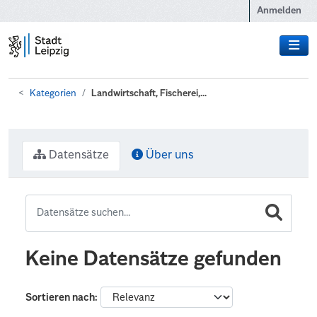
Zum Hauptinhalt wechseln
Anmelden
Kategorien
Landwirtschaft, Fischerei,...
Datensätze
Über uns
Keine Datensätze gefunden
Sortieren nach