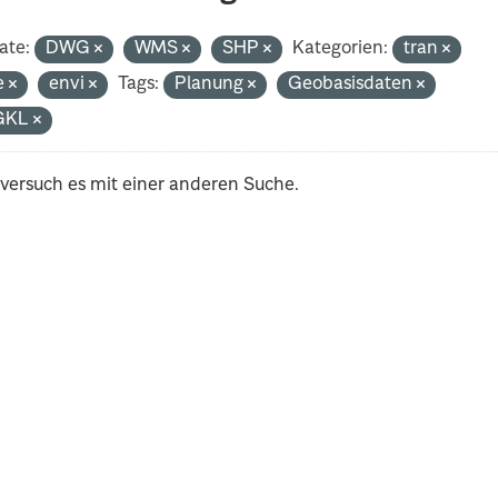
ate:
DWG
WMS
SHP
Kategorien:
tran
e
envi
Tags:
Planung
Geobasisdaten
GKL
 versuch es mit einer anderen Suche.