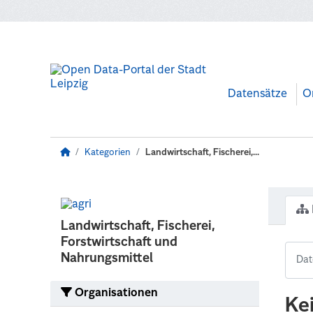
Zum Hauptinhalt wechseln
Datensätze
O
Kategorien
Landwirtschaft, Fischerei,...
Landwirtschaft, Fischerei,
Forstwirtschaft und
Nahrungsmittel
Organisationen
Ke