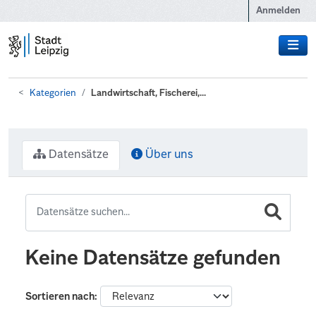
Zum Hauptinhalt wechseln
Anmelden
Kategorien
Landwirtschaft, Fischerei,...
Datensätze
Über uns
Keine Datensätze gefunden
Sortieren nach