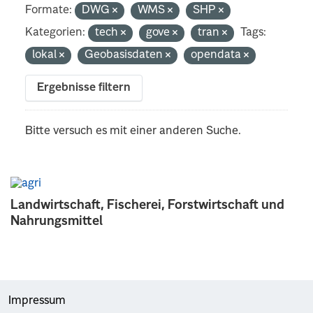
Formate:
DWG
WMS
SHP
Kategorien:
tech
gove
tran
Tags:
lokal
Geobasisdaten
opendata
Ergebnisse filtern
Bitte versuch es mit einer anderen Suche.
Landwirtschaft, Fischerei, Forstwirtschaft und
Nahrungsmittel
Impressum