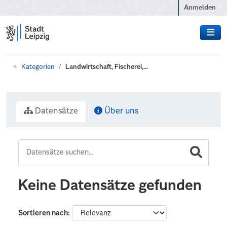
Zum Hauptinhalt wechseln
Anmelden
Kategorien
Landwirtschaft, Fischerei,...
Datensätze
Über uns
Keine Datensätze gefunden
Sortieren nach